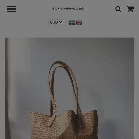
Home
/
1
/
Raw Leather Tote Bag - Tan Perforated Leather