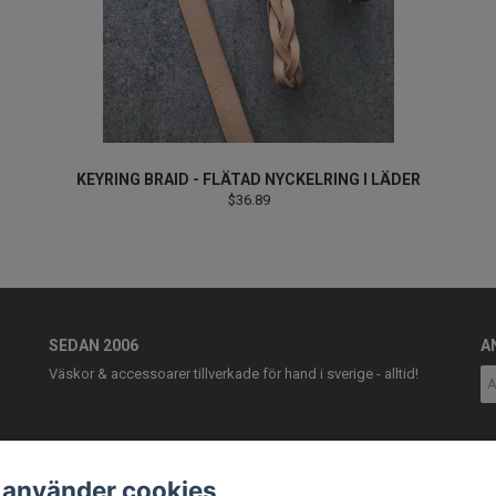
KEYRING BRAID - FLÄTAD NYCKELRING I LÄDER
$36.89
SEDAN 2006
A
Väskor & accessoarer tillverkade för hand i sverige - alltid!
 använder cookies