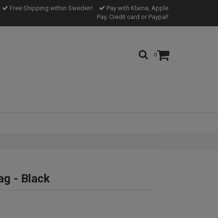
Free Shipping within Sweden!
Pay with Klarna, Apple
Pay, Credit card or Paypal!
0
ag - Black