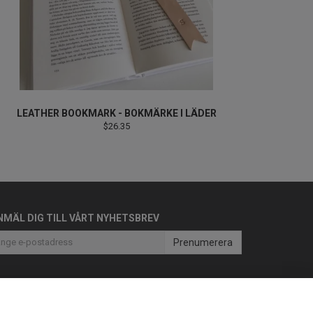
LEATHER BOOKMARK - BOKMÄRKE I LÄDER
$26.35
NMÄL DIG TILL VÅRT NYHETSBREV
Prenumerera