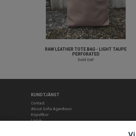
RAW LEATHER TOTE BAG - LIGHT TAUPE
PERFORATED
Sold Out!
KUNDTJÄNST
Contact
About Sofia Agardtson
Köpvillkor
Log in
Vi