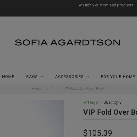
Highly customised products!
HOME
BAGS
ACCESSORIES
FOR YOUR HOME
Home
/
1
/
VIP Fold Over Bag - Black
I lager.
Quantity:
3
VIP Fold Over B
$105.39