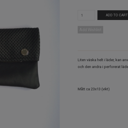
ADD TO CART
Add Wishlist
Liten väska helt i läder, kan an
och den andra i perforerat läde
Mått ca 23x13 (vikt)