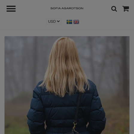
Home
/
Bags!
/
Large Shoulder Bag - Herringbone