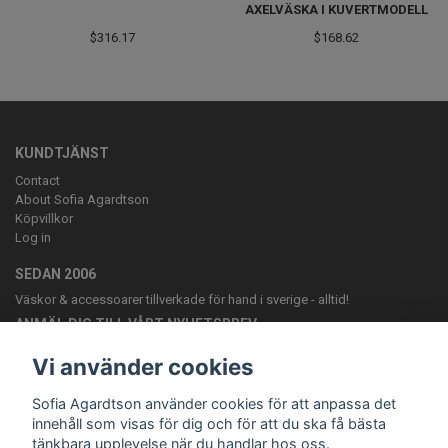
AXELVÄSKA I KUVERTMODELL
$316.17
$168.62
KUNDTJÄNST
Contact
About Sofia Agardtson
Köpvillkor
Log in
SEDAN 2006
Väskor & accessoarer tillverkade för hand i sverige - alltid!
ANMÄL DIG TILL VÅRT NYHETSBREV
Prenumerera
Vi använder cookies
Sofia Agardtson använder cookies för att anpassa det
innehåll som visas för dig och för att du ska få bästa
tänkbara upplevelse när du handlar hos oss.