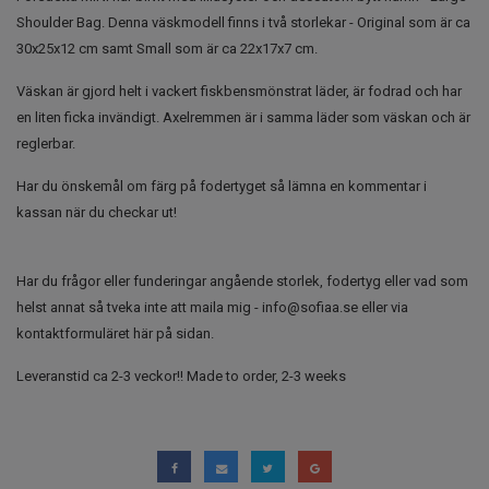
Shoulder Bag. Denna väskmodell finns i två storlekar - Original som är ca
30x25x12 cm samt Small som är ca 22x17x7 cm.
Väskan är gjord helt i vackert fiskbensmönstrat läder, är fodrad och har
en liten ficka invändigt. Axelremmen är i samma läder som väskan och är
reglerbar.
Har du önskemål om färg på fodertyget så lämna en kommentar i
kassan när du checkar ut!
Har du frågor eller funderingar angående storlek, fodertyg eller vad som
helst annat så tveka inte att maila mig -
info@sofiaa.se
eller via
kontaktformuläret här på sidan.
Leveranstid ca 2-3 veckor!! Made to order, 2-3 weeks