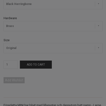
Black Herringbone
Hardware
Brass
Size
Original
ADD TO CART
Add Wishlist
Föredetta MINI har blivit med lillasyster och dessutom bytt namn - Large