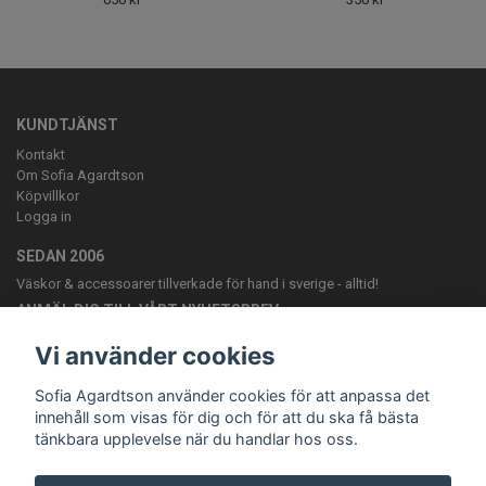
KUNDTJÄNST
Kontakt
Om Sofia Agardtson
Köpvillkor
Logga in
SEDAN 2006
Väskor & accessoarer tillverkade för hand i sverige - alltid!
ANMÄL DIG TILL VÅRT NYHETSBREV
Prenumerera
Vi använder cookies
Sofia Agardtson använder cookies för att anpassa det
innehåll som visas för dig och för att du ska få bästa
tänkbara upplevelse när du handlar hos oss.