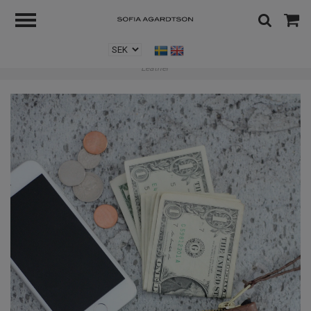
Hem
/
Accessoarer
/
VIP iPhone Wallet - Herringbone Chocolate Brown
Leather