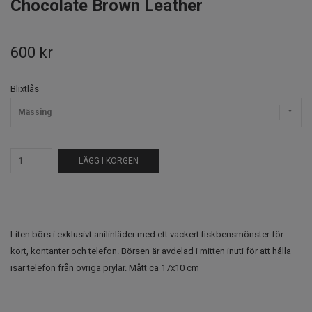
Chocolate Brown Leather
600 kr
Blixtlås
Mässing
LÄGG I KORGEN
Liten börs i exklusivt anilinläder med ett vackert fiskbensmönster för
kort, kontanter och telefon. Börsen är avdelad i mitten inuti för att hålla
isär telefon från övriga prylar. Mått ca 17x10 cm