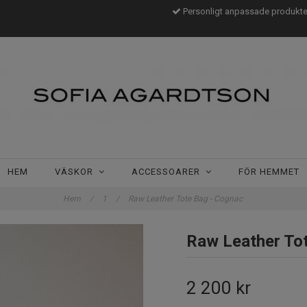
Personligt anpassade produkt
HEM
VÄSKOR
ACCESSOARER
FÖR HEMMET
Hem
/
1
/
Raw Leather Tote Bag - Cognac
Raw Leather To
2 200 kr