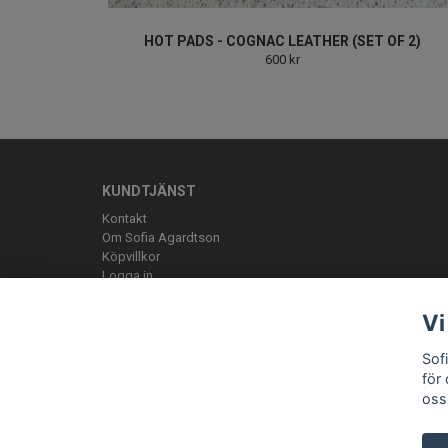
HOT PADS - COGNAC LEATHER (SET OF 2)
600 kr
KUNDTJÄNST
Kontakt
Om Sofia Agardtson
Köpvillkor
Logga in
Vi
Sof
för
oss