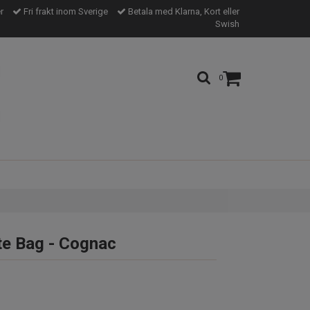
er
Fri frakt inom Sverige
Betala med Klarna, Kort eller
Swish
0
te Bag - Cognac