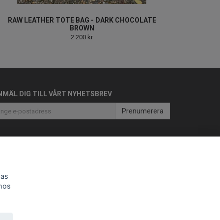
RAW LEATHER TOTE BAG - DARK CHOCOLATE
BROWN
2 200 kr
NMÄL DIG TILL VÅRT NYHETSBREV
Prenumerera
sas
 hos