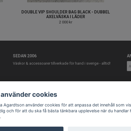
DOUBLE VIP SHOULDER BAG BLACK - DUBBEL
AXELVÄSKA I LÄDER
2 000 kr
SEDAN 2006
A
Väskor & accessoarer tillverkade för hand i sverige - alltid!
 använder cookies
ia Agardtson använder cookies för att anpassa det innehåll som vi
 dig och för att du ska få bästa tänkbara upplevelse när du handlar
.