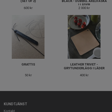
(SET OF 2)
BLACK - DUBBEL AXELVÄSKA
I LÄDER
600 kr
2 000 kr
GRATTIS
LEATHER TRIVET -
GRYTUNDERLÄGG I LÄDER
50 kr
400 kr
KUNDTJÄNST
Kontakt