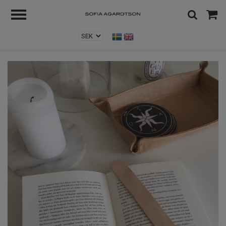
Hem
/
1
/
Leather Bookmark - Bokmärke i läder